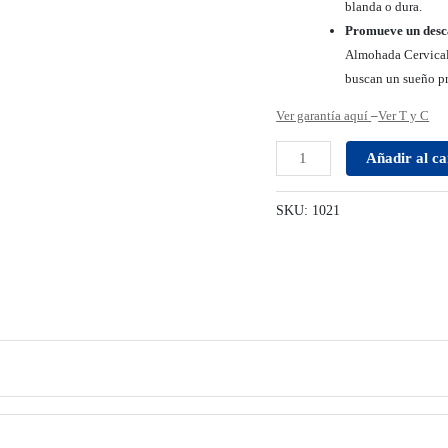
blanda o dura.
Promueve un desc
Almohada Cervical 
buscan un sueño pr
Ver garantía aquí
–
Ver T y C
Añadir al ca
SKU:
1021