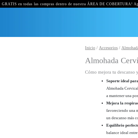
GRATIS en todas las compras dentro de nuestra ÁREA DE COBERTURA! Ap
Almohada
Inicio
/
Accesorios
/
Almohad
Cervical
Almohada Cervi
Pro
cantidad
Cómo mejora tu descanso y
Soporte ideal par
Almohada Cervical 
a mantener una pos
Mejora la respira
favoreciendo una m
un descanso más c
Equilibrio perfect
balance ideal entr