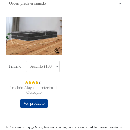
Tamaño
Valorado
Colchón Alaya + Protector de
con
Obsequio
3.67
de 5
Ver producto
En Colchones Happy Sleep, tenemos una amplia selección de colchón suave resortados