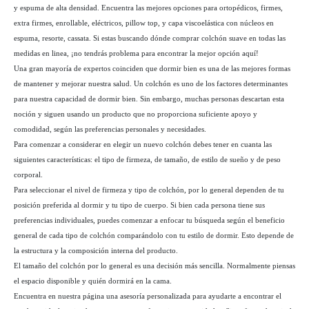
y espuma de alta densidad. Encuentra las mejores opciones para ortopédicos, firmes,
extra firmes, enrollable, eléctricos, pillow top, y capa viscoelástica con núcleos en
espuma, resorte, cassata. Si estas buscando dónde comprar colchón suave en todas las
medidas en linea, ¡no tendrás problema para encontrar la mejor opción aquí!
Una gran mayoría de expertos coinciden que dormir bien es una de las mejores formas
de mantener y mejorar nuestra salud. Un colchón es uno de los factores determinantes
para nuestra capacidad de dormir bien. Sin embargo, muchas personas descartan esta
noción y siguen usando un producto que no proporciona suficiente apoyo y
comodidad, según las preferencias personales y necesidades.
Para comenzar a considerar en elegir un nuevo colchón debes tener en cuanta las
siguientes características: el tipo de firmeza, de tamaño, de estilo de sueño y de peso
corporal.
Para seleccionar el nivel de firmeza y tipo de colchón, por lo general dependen de tu
posición preferida al dormir y tu tipo de cuerpo. Si bien cada persona tiene sus
preferencias individuales, puedes comenzar a enfocar tu búsqueda según el beneficio
general de cada tipo de colchón comparándolo con tu estilo de dormir. Esto depende de
la estructura y la composición interna del producto.
El tamaño del colchón por lo general es una decisión más sencilla. Normalmente piensas
el espacio disponible y quién dormirá en la cama.
Encuentra en nuestra página una asesoría personalizada para ayudarte a encontrar el