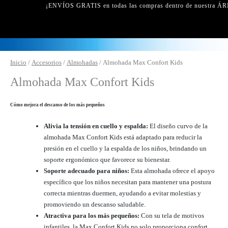
¡ENVÍOS GRATIS en todas las compras dentro de nuestra ÁR
Almohada
Inicio
/
Accesorios
/
Almohadas
/ Almohada Max Confort Kids
Max
Almohada Max Confort Kids
Confort
Kids
Cómo mejora el descanso de los más pequeños
cantidad
Alivia la tensión en cuello y espalda:
El diseño curvo de la
almohada Max Confort Kids está adaptado para reducir la
presión en el cuello y la espalda de los niños, brindando un
soporte ergonómico que favorece su bienestar.
Soporte adecuado para niños:
Esta almohada ofrece el apoyo
específico que los niños necesitan para mantener una postura
correcta mientras duermen, ayudando a evitar molestias y
promoviendo un descanso saludable.
Atractiva para los más pequeños:
Con su tela de motivos
infantiles, la Max Confort Kids no solo proporciona confort,