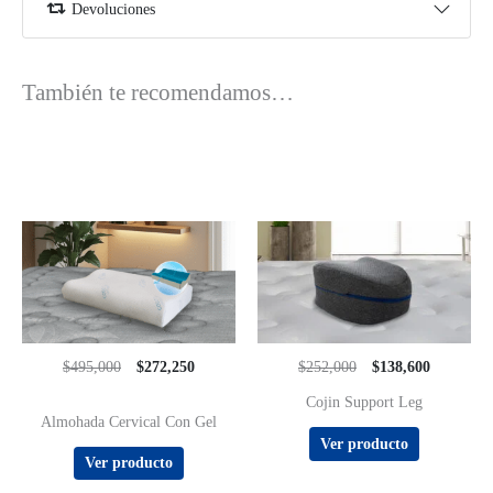
Devoluciones
También te recomendamos…
$495,000
$272,250
$252,000
$138,600
Cojin Support Leg
Valorado con
Almohada Cervical Con Gel
5.00
de 5
Ver producto
Ver producto