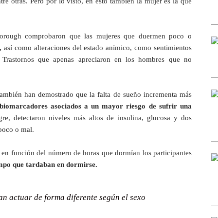
tre otras. Pero por lo visto, en esto también la mujer es la que
hborough comprobaron que las mujeres que duermen poco o
,
así como alteraciones del estado anímico, como sentimientos
n. Trastornos que apenas apreciaron en los hombres que no
también han demostrado que la falta de sueño incrementa más
biomarcadores asociados a un mayor riesgo de sufrir una
re, detectaron niveles más altos de insulina, glucosa y dos
poco o mal.
e en función del número de horas que dormían los participantes
iempo que tardaban en dormirse.
an actuar de forma diferente según el sexo