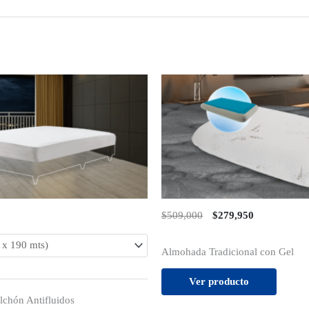
$509,000
$279,950
Valorado
Almohada Tradicional con Gel
con
5.00
de 5
Ver producto
lchón Antifluidos