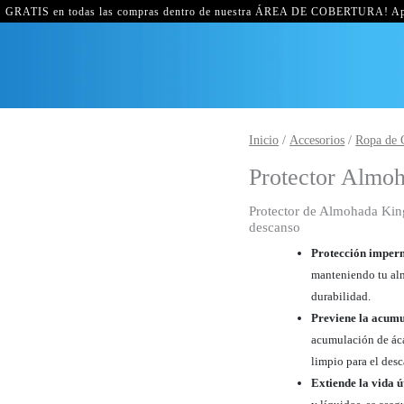
GRATIS en todas las compras dentro de nuestra ÁREA DE COBERTURA! Ap
Protector
Inicio
/
Accesorios
/
Ropa de
Almohada
Protector Almo
King
90*50
Protector de Almohada Kin
X2
descanso
Und
Protección imperm
cantidad
manteniendo tu al
durabilidad.
Previene la acumu
acumulación de áca
limpio para el des
Extiende la vida ú