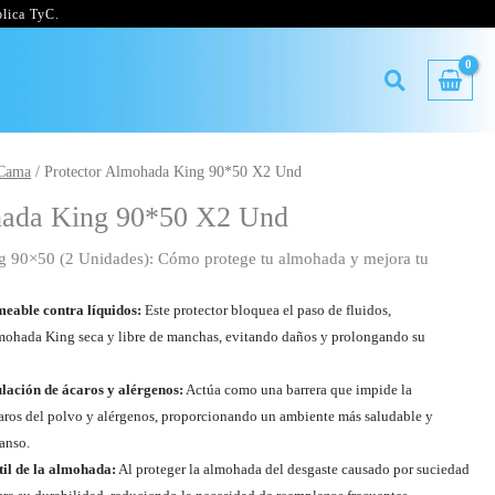
lica TyC.
 Cama
/ Protector Almohada King 90*50 X2 Und
hada King 90*50 X2 Und
g 90×50 (2 Unidades): Cómo protege tu almohada y mejora tu
eable contra líquidos:
Este protector bloquea el paso de fluidos,
mohada King seca y libre de manchas, evitando daños y prolongando su
lación de ácaros y alérgenos:
Actúa como una barrera que impide la
ros del polvo y alérgenos, proporcionando un ambiente más saludable y
canso.
til de la almohada:
Al proteger la almohada del desgaste causado por suciedad