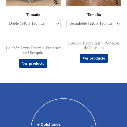
Tamaño
Tamaño
Colchón HappyRest + Protector
de Obsequio
Valorado con
Colchón Axxis Dream + Protector
5.00
de Obsequio
de 5
Ver producto
Ver producto