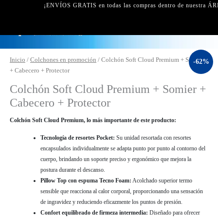
¡ENVÍOS GRATIS en todas las compras dentro de nuestra ÁR
Colchón
Inicio
/
Colchones en promoción
/ Colchón Soft Cloud Premium + Somier
-62%
Soft
+ Cabecero + Protector
Cloud
Colchón Soft Cloud Premium + Somier +
Premium
Cabecero + Protector
+
Somier
Colchón Soft Cloud Premium, lo más importante de este producto:
+
Cabecero
Tecnología de resortes Pocket:
Su unidad resortada con resortes
+
encapsulados individualmente se adapta punto por punto al contorno del
Protector
cuerpo, brindando un soporte preciso y ergonómico que mejora la
cantidad
postura durante el descanso.
Pillow Top con espuma Tecno Foam:
Acolchado superior termo
sensible que reacciona al calor corporal, proporcionando una sensación
de ingravidez y reduciendo eficazmente los puntos de presión.
Confort equilibrado de firmeza intermedia:
Diseñado para ofrecer