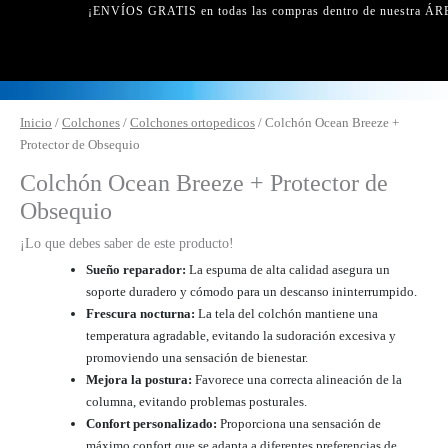
¡ENVÍOS GRATIS en todas las compras dentro de nuestra ÁRE
Colchón
Inicio
/
Colchones
/
Colchones ortopedicos
/ Colchón Ocean Breeze +
Ocean
Protector de Obsequio
Breeze
Colchón Ocean Breeze + Protector de
+
Obsequio
Protector
de
¡Lo que debes saber de este producto!
Obsequio
Sueño reparador:
La espuma de alta calidad asegura un
cantidad
soporte duradero y cómodo para un descanso ininterrumpido.
Frescura nocturna:
La tela del colchón mantiene una
temperatura agradable, evitando la sudoración excesiva y
promoviendo una sensación de bienestar.
Mejora la postura:
Favorece una correcta alineación de la
columna, evitando problemas posturales.
Confort personalizado:
Proporciona una sensación de
máximo confort que se adapta a diferentes preferencias de