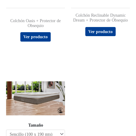
Colchón Reclinable Dynamic
Dream + Protector de Obsequio
Valorado
Colchón Oasis + Protector de
con
Obsequio
4.33
de 5
Ver producto
Ver producto
Tamaño