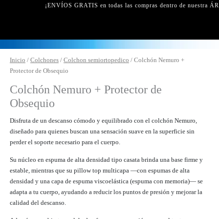
¡ENVÍOS GRATIS en todas las compras dentro de nuestra ÁR
Colchón
Inicio
/
Colchones
/
Colchon semiortopedico
/ Colchón Nemuro +
Nemuro
Protector de Obsequio
+
Colchón Nemuro + Protector de
Protector
Obsequio
de
Obsequio
Disfruta de un descanso cómodo y equilibrado con el colchón Nemuro,
cantidad
diseñado para quienes buscan una sensación suave en la superficie sin
perder el soporte necesario para el cuerpo.
Su núcleo en espuma de alta densidad tipo casata brinda una base firme y
estable, mientras que su pillow top multicapa —con espumas de alta
densidad y una capa de espuma viscoelástica (espuma con memoria)— se
adapta a tu cuerpo, ayudando a reducir los puntos de presión y mejorar la
calidad del descanso.