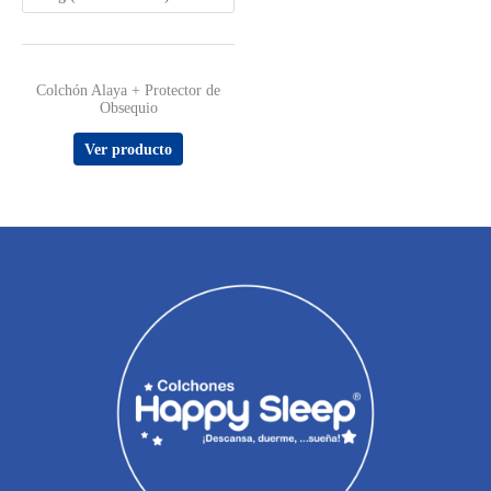
Valorado
Colchón Alaya + Protector de
con
Obsequio
3.67
de 5
Ver producto