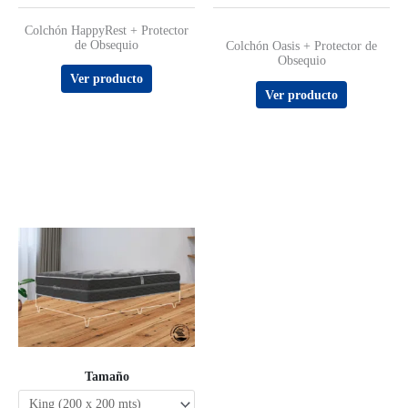
Colchón HappyRest + Protector
de Obsequio
Valorado
Colchón Oasis + Protector de
con
Obsequio
4.33
de 5
Ver producto
Ver producto
Tamaño