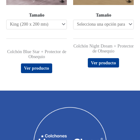
Tamaño
Tamaño
Colchón Night Dream + Protector
de Obsequio
Valorado con
Colchón Blue Star + Protector de
5.00
Obsequio
de 5
Ver producto
Ver producto