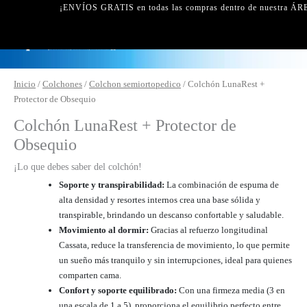
¡ENVÍOS GRATIS en todas las compras dentro de nuestra ÁR
Colchón
Inicio
/
Colchones
/
Colchon semiortopedico
/ Colchón LunaRest +
LunaRest
Protector de Obsequio
+
Colchón LunaRest + Protector de
Protector
Obsequio
de
Obsequio
¡Lo que debes saber del colchón!
cantidad
Soporte y transpirabilidad:
La combinación de espuma de
alta densidad y resortes internos crea una base sólida y
transpirable, brindando un descanso confortable y saludable.
Movimiento al dormir:
Gracias al refuerzo longitudinal
Cassata, reduce la transferencia de movimiento, lo que permite
un sueño más tranquilo y sin interrupciones, ideal para quienes
comparten cama.
Confort y soporte equilibrado:
Con una firmeza media (3 en
una escala de 1 a 5), proporciona el equilibrio perfecto entre