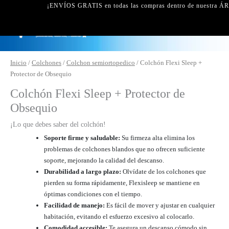
¡ENVÍOS GRATIS en todas las compras dentro de nuestra ÁR
Colchón
Inicio
/
Colchones
/
Colchon semiortopedico
/ Colchón Flexi Sleep +
Flexi
Protector de Obsequio
Sleep
Colchón Flexi Sleep + Protector de
+
Obsequio
Protector
de
¡Lo que debes saber del colchón!
Obsequio
Soporte firme y saludable:
Su firmeza alta elimina los
cantidad
problemas de colchones blandos que no ofrecen suficiente
soporte, mejorando la calidad del descanso.
Durabilidad a largo plazo:
Olvídate de los colchones que
pierden su forma rápidamente, Flexisleep se mantiene en
óptimas condiciones con el tiempo.
Facilidad de manejo:
Es fácil de mover y ajustar en cualquier
habitación, evitando el esfuerzo excesivo al colocarlo.
Comodidad accesible:
Te asegura un descanso cómodo sin