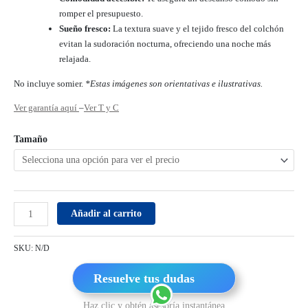
romper el presupuesto.
Sueño fresco:
La textura suave y el tejido fresco del colchón
evitan la sudoración nocturna, ofreciendo una noche más
relajada.
No incluye somier.
*Estas imágenes son orientativas e ilustrativas.
Ver garantía aquí
–
Ver T y C
Tamaño
Añadir al carrito
SKU:
N/D
Resuelve tus dudas
Haz clic y obtén asesoría instantánea