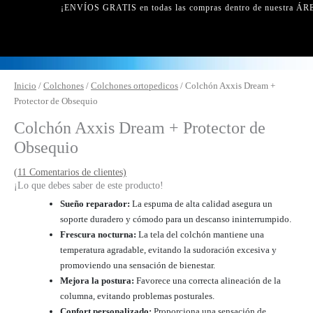
¡ENVÍOS GRATIS en todas las compras dentro de nuestra ÁRE
Colchón
Inicio
/
Colchones
/
Colchones ortopedicos
/ Colchón Axxis Dream +
Axxis
Protector de Obsequio
Dream
Colchón Axxis Dream + Protector de
+
Obsequio
Protector
de
(
11
Comentarios de clientes)
Obsequio
Valorado
1
¡Lo que debes saber de este producto!
cantidad
con
5.00
de
5 en base a
Sueño reparador:
La espuma de alta calidad asegura un
Opinión de
soporte duradero y cómodo para un descanso ininterrumpido.
un cliente
Frescura nocturna:
La tela del colchón mantiene una
temperatura agradable, evitando la sudoración excesiva y
promoviendo una sensación de bienestar.
Mejora la postura:
Favorece una correcta alineación de la
columna, evitando problemas posturales.
Confort personalizado:
Proporciona una sensación de